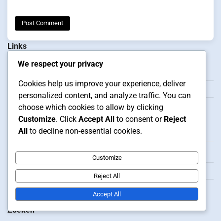
Links
We respect your privacy
Contact
Cookies help us improve your experience, deliver
Wie we zijn
personalized content, and analyze traffic. You can
Alle inhoud
choose which cookies to allow by clicking
Customize
. Click
Accept All
to consent or
Reject
Categorieën
All
to decline non-essential cookies.
Formatie strategieën in futsal
Customize
Spelerpositionering in Futsalformaties
Reject All
Tactische Analyse van Futsalformaties
Accept All
Zoeken