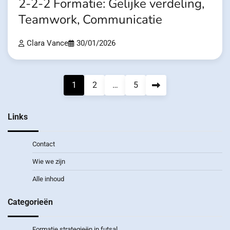
2-2-2 Formatie: Gelijke verdeling,
Teamwork, Communicatie
Clara Vance
30/01/2026
Posts
1
2
…
5
pagination
Links
Contact
Wie we zijn
Alle inhoud
Categorieën
Formatie strategieën in futsal