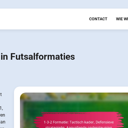
CONTACT
WIE W
 in Futsalformaties
t
1,
ren
van