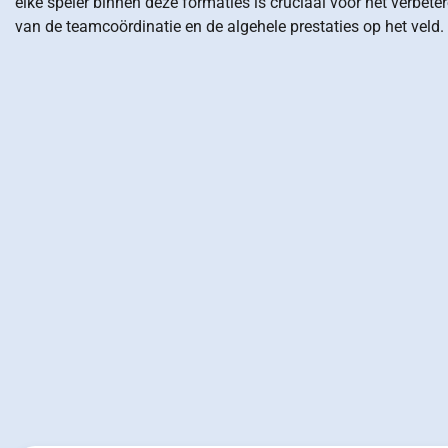
elke speler binnen deze formaties is cruciaal voor het verbete
van de teamcoördinatie en de algehele prestaties op het veld.