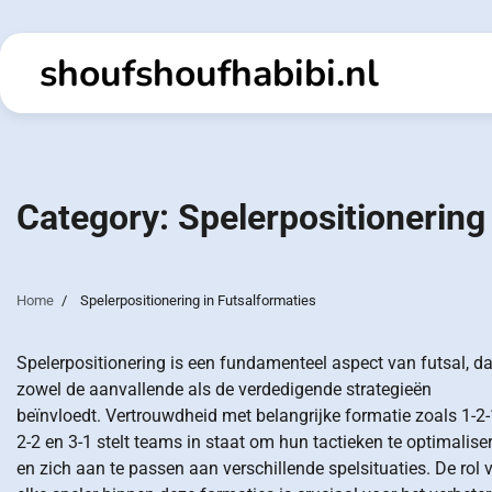
Skip
to
shoufshoufhabibi.nl
content
Category:
Spelerpositionering
Home
Spelerpositionering in Futsalformaties
Spelerpositionering is een fundamenteel aspect van futsal, da
zowel de aanvallende als de verdedigende strategieën
beïnvloedt. Vertrouwdheid met belangrijke formatie zoals 1-2-
2-2 en 3-1 stelt teams in staat om hun tactieken te optimalise
en zich aan te passen aan verschillende spelsituaties. De rol 