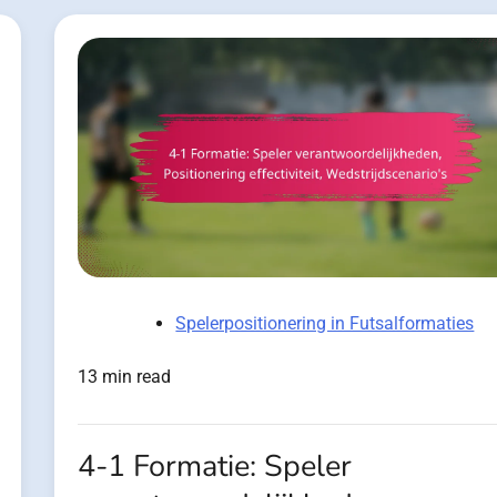
Spelerpositionering in Futsalformaties
13 min read
4-1 Formatie: Speler