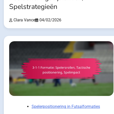
Spelstrategieën
Clara Vance
04/02/2026
Spelerpositionering in Futsalformaties