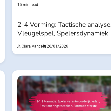
15 min read
2-4 Vorming: Tactische analyse
Vleugelspel, Spelersdynamiek
Clara Vance
26/01/2026