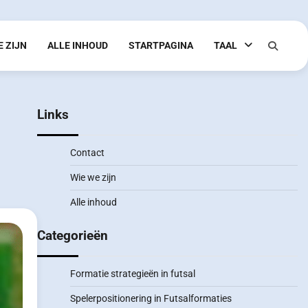
E ZIJN
ALLE INHOUD
STARTPAGINA
TAAL
Links
Contact
Wie we zijn
Alle inhoud
Categorieën
Formatie strategieën in futsal
Spelerpositionering in Futsalformaties