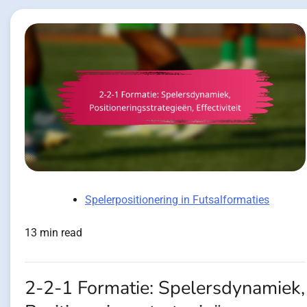
Spelerpositionering in Futsalformaties
13 min read
2-2-1 Formatie: Spelersdynamiek,