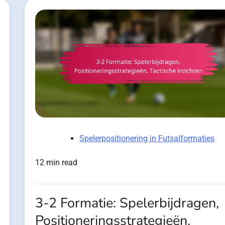
Spelerpositionering in Futsalformaties
12 min read
3-2 Formatie: Spelerbijdragen,
Positioneringsstrategieën,