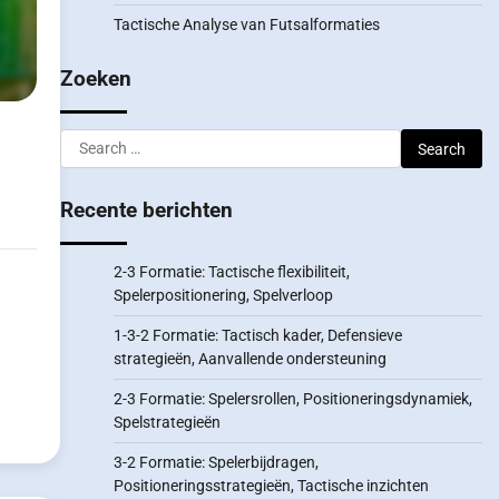
Tactische Analyse van Futsalformaties
Zoeken
Search
for:
Recente berichten
2-3 Formatie: Tactische flexibiliteit,
Spelerpositionering, Spelverloop
1-3-2 Formatie: Tactisch kader, Defensieve
strategieën, Aanvallende ondersteuning
2-3 Formatie: Spelersrollen, Positioneringsdynamiek,
Spelstrategieën
3-2 Formatie: Spelerbijdragen,
Positioneringsstrategieën, Tactische inzichten