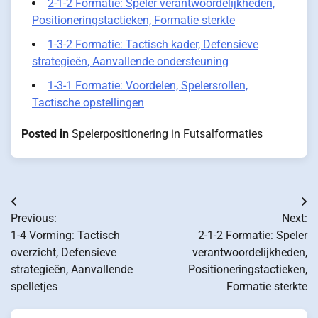
2-1-2 Formatie: Speler verantwoordelijkheden,
Positioneringstactieken, Formatie sterkte
1-3-2 Formatie: Tactisch kader, Defensieve
strategieën, Aanvallende ondersteuning
1-3-1 Formatie: Voordelen, Spelersrollen,
Tactische opstellingen
Posted in
Spelerpositionering in Futsalformaties
Post
Previous:
Next:
navigation
1-4 Vorming: Tactisch
2-1-2 Formatie: Speler
overzicht, Defensieve
verantwoordelijkheden,
strategieën, Aanvallende
Positioneringstactieken,
spelletjes
Formatie sterkte