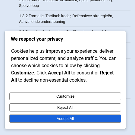
Spelverloop
1-3-2 Formatie: Tactisch kader, Defensieve strategieën,
Aanvallende ondersteuning
2-3 Formatie: Spelersrollen, Positioneringsdynamiek,
Spelstrategieën
We respect your privacy
3-2 Formatie: Spelerbijdragen, Positioneringsstrategieën,
Cookies help us improve your experience, deliver
Tactische inzichten
personalized content, and analyze traffic. You can
2-3 Vorming: Overloads, Drukken, Balbezitspel
choose which cookies to allow by clicking
Customize
. Click
Accept All
to consent or
Reject
Archief
All
to decline non-essential cookies.
February 2026
Customize
January 2026
Reject All
Accept All
Related Posts