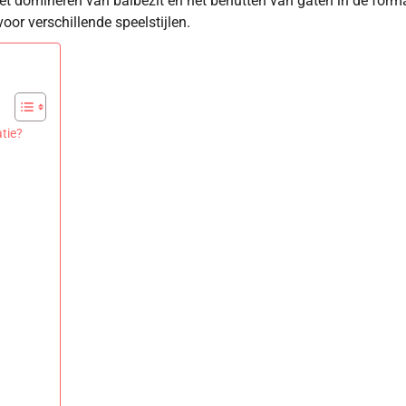
het domineren van balbezit en het benutten van gaten in de form
oor verschillende speelstijlen.
atie?