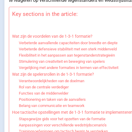
te reageren op verschillende tegenstanders en wedstrijdsitu
Key sections in the article:
Wat zijn de voordelen van de 1-3-1 formatie?
Verbeterde aanvallende capaciteiten door breedte en diepte
Verbeterde defensieve stabiliteit met een sterk middenveld
Flexibiliteit in het aanpassen aan tegenstanderstrategieën
Stimulering van creativiteit en beweging van spelers
Vergelijking met andere formaties in termen van effectiviteit
Wat zijn de spelersrollen in de 1-3-1 formatie?
Verantwoordelijkheden van de doelman
Rol van de centrale verdediger
Functies van de middenvelder
Positionering en taken van de aanvallers
Belang van communicatie en teamwork
Hoe tactische opstellingen met de 1-3-1 formatie te implementere
Stapsgewijze gids voor het opzetten van de formatie
Aanpassingen voor verschillende wedstrijdscenario’s
Trainingsoefeningen om tactisch begrip te versterken