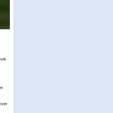
work
en
over