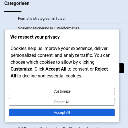
Categorieën
Formatie strategieën in futsal
Spelerpositionering in Futsalformaties
We respect your privacy
Tactische Analyse van Futsalformaties
Cookies help us improve your experience, deliver
Zoeken
personalized content, and analyze traffic. You can
choose which cookies to allow by clicking
Search
Customize
. Click
Accept All
to consent or
Reject
for:
All
to decline non-essential cookies.
Recente berichten
Customize
2-3 Formatie: Tactische flexibiliteit, Spelerpositionering,
Reject All
Spelverloop
Accept All
1-3-2 Formatie: Tactisch kader, Defensieve strategieën,
Aanvallende ondersteuning