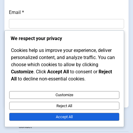
Email
*
We respect your privacy
Website
Cookies help us improve your experience, deliver
personalized content, and analyze traffic. You can
choose which cookies to allow by clicking
Save my name, email, and website in this browser
Customize
. Click
Accept All
to consent or
Reject
for the next time I comment.
All
to decline non-essential cookies.
Customize
Reject All
Links
Accept All
Contact