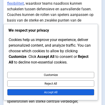
flexibiliteit
, waardoor teams naadloos kunnen
schakelen tussen defensieve en aanvallende fasen.
Coaches kunnen de rollen van spelers aanpassen op
basis van de sterke en zwakke punten van de
tegenstander, waardoor het een waardevol hulpmiddel
We respect your privacy
is in de wedstrijdvoorbereiding.
Cookies help us improve your experience, deliver
Bijvoorbeeld, een team kan ervoor kiezen om een meer
personalized content, and analyze traffic. You can
defensieve middenvelder in de centrale rol te plaatsen
choose which cookies to allow by clicking
wanneer ze tegenover een sterke aanvallende ploeg
Customize
. Click
Accept All
to consent or
Reject
staan, terwijl ze kiezen voor een creatievere speler
All
to decline non-essential cookies.
tegen zwakkere tegenstanders. Deze aanpasbaarheid
kan de uitkomsten van wedstrijden aanzienlijk
beïnvloeden.
Customize
Reject All
Belangrijke spelersrollen
Accept All
In de 1-3-1 formatie omvatten de belangrijkste
spelersrollen een sterke centrale verdediger,