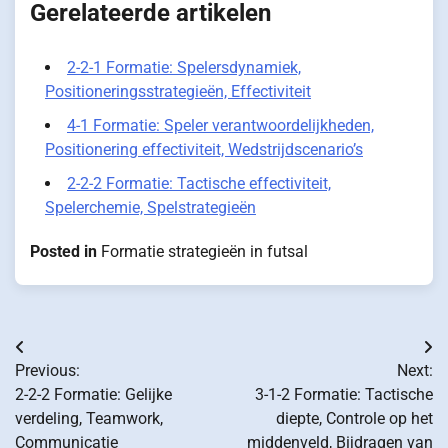
Gerelateerde artikelen
2-2-1 Formatie: Spelersdynamiek,
Positioneringsstrategieën, Effectiviteit
4-1 Formatie: Speler verantwoordelijkheden,
Positionering effectiviteit, Wedstrijdscenario’s
2-2-2 Formatie: Tactische effectiviteit,
Spelerchemie, Spelstrategieën
Posted in
Formatie strategieën in futsal
Post
Previous:
Next:
navigation
2-2-2 Formatie: Gelijke
3-1-2 Formatie: Tactische
verdeling, Teamwork,
diepte, Controle op het
Communicatie
middenveld, Bijdragen van