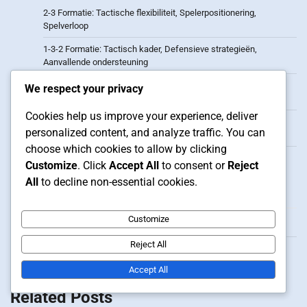
2-3 Formatie: Tactische flexibiliteit, Spelerpositionering,
Spelverloop
1-3-2 Formatie: Tactisch kader, Defensieve strategieën,
Aanvallende ondersteuning
2-3 Formatie: Spelersrollen, Positioneringsdynamiek,
We respect your privacy
Spelstrategieën
Cookies help us improve your experience, deliver
3-2 Formatie: Spelerbijdragen, Positioneringsstrategieën,
personalized content, and analyze traffic. You can
Tactische inzichten
choose which cookies to allow by clicking
2-3 Vorming: Overloads, Drukken, Balbezitspel
Customize
. Click
Accept All
to consent or
Reject
All
to decline non-essential cookies.
Archief
Customize
February 2026
Reject All
January 2026
Accept All
Related Posts