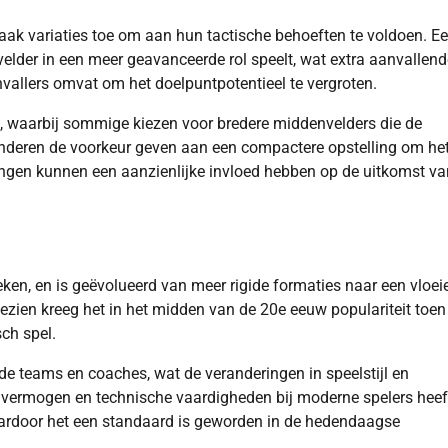
aak variaties toe om aan hun tactische behoeften te voldoen. E
velder in een meer geavanceerde rol speelt, wat extra aanvallend
aanvallers omvat om het doelpuntpotentieel te vergroten.
 waarbij sommige kiezen voor bredere middenvelders die de
 anderen de voorkeur geven aan een compactere opstelling om he
ngen kunnen een aanzienlijke invloed hebben op de uitkomst va
ieken, en is geëvolueerd van meer rigide formaties naar een vloe
ien kreeg het in het midden van de 20e eeuw populariteit toen
ch spel.
e teams en coaches, wat de veranderingen in speelstijl en
h vermogen en technische vaardigheden bij moderne spelers heef
waardoor het een standaard is geworden in de hedendaagse