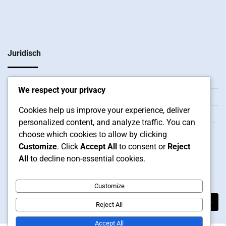
Juridisch
Contact
We respect your privacy
Wie we zijn
Cookies help us improve your experience, deliver
Jouw privacy
personalized content, and analyze traffic. You can
Cookievoorkeuren
choose which cookies to allow by clicking
Customize
. Click
Accept All
to consent or
Reject
Servicevoorwaarden
All
to decline non-essential cookies.
Zoeken
Customize
Search
Reject All
for:
Accept All